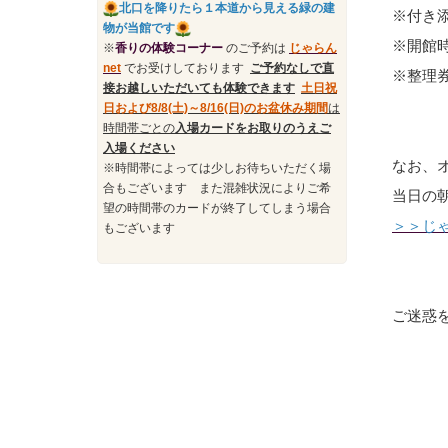
北口を降りたら１本道から見える緑の建
※付き
物が当館です
※開館
※
香りの体験コーナー
のご予約は
じゃらん
n
et
でお受けしております
ご予約なしで直
※整理
接お越しいただいても体験できます
土日祝
日および
8/8(土)～8/16(日)のお盆休み期間
は
時間帯ごとの
入場カードをお取りのうえご
入場ください
なお、
※時間帯によっては少しお待ちいただく場
合もございます また混雑状況によりご希
当日の
望の時間帯のカードが終了してしまう場合
＞＞じゃ
もございます
ご迷惑