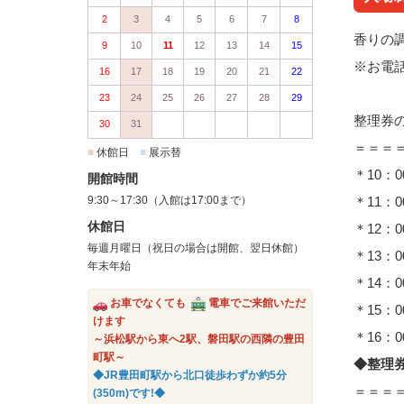
2
3
4
5
6
7
8
香りの
9
10
11
12
13
14
15
※お電
16
17
18
19
20
21
22
23
24
25
26
27
28
29
整理券
30
31
＝＝＝
■
休館日
■
展示替
＊10：0
開館時間
9:30～17:30（入館は17:00まで）
＊11：0
休館日
＊12：0
毎週月曜日（祝日の場合は開館、翌日休館）
＊13：0
年末年始
＊14：0
お車でなくても
電車でご来館いただ
＊15：0
けます
＊16：0
～浜松駅から東へ2駅、磐田駅の西隣の豊田
町駅～
◆整理
◆JR豊田町駅から北口徒歩わずか約5分
＝＝＝
(350m)です!◆