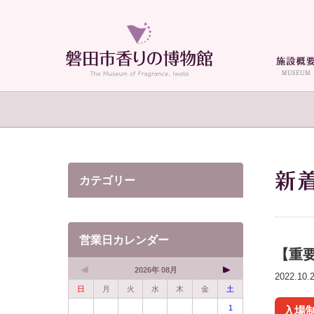
カテゴリー
営業日カレンダー
【重
2026年 08月
2022.1
日
月
火
水
木
金
土
1
入場