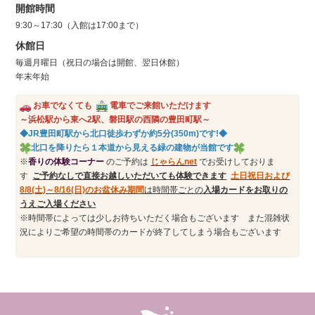
開館時間
9:30～17:30（入館は17:00まで）
休館日
毎週月曜日（祝日の場合は開館、翌日休館）
年末年始
お車でなくても
電車でご来館いただけます
～浜松駅から東へ2駅、磐田駅の西隣の豊田町駅～
◆JR豊田町駅から北口徒歩わずか約5分(350m)です!◆
北口を降りたら１本道から見える緑の建物が当館です
※
香りの体験コーナー
のご予約は
じゃらんn
et
でお受けしておりま
す
ご予約なしで直接お越しいただいても体験できます
土日祝日および
8/8(土)～8/16(日)のお盆休み期間
は時間帯ごとの
入場カードをお取りの
うえご入場ください
※時間帯によっては少しお待ちいただく場合もございます また混雑状
況によりご希望の時間帯のカードが終了してしまう場合もございます