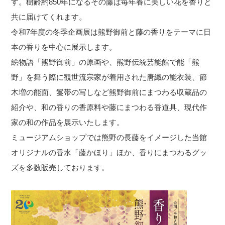
す。樹齢約850年になるその藤は毎年春に美しい花を香りと
共に届けてくれます。
令和7年度の冬季企画展は熊野御前と藤の香りをテーマに日
本の香りを中心に展示します。
絵物語「熊野御前」の原画や、熊野伝統芸能館で能「熊
野」を舞う際に観世流宗家が着用された唐織の能衣装、節
木増の能面、鬘帯の写しなど熊野御前にまつわる収蔵品の
紹介や、和の香りの香原料や藤にまつわる香道具、現代作
家の和の作品を展示いたします。
ミュージアムショップでは熊野の長藤をイメージした当館
オリジナルの香水「藤かほり」ほか、香りにまつわるグッ
ズを多数販売しております。