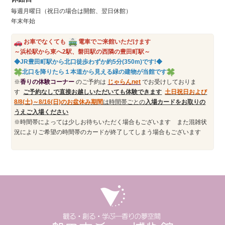
毎週月曜日（祝日の場合は開館、翌日休館）
年末年始
お車でなくても
電車でご来館いただけます
～浜松駅から東へ2駅、磐田駅の西隣の豊田町駅～
◆JR豊田町駅から北口徒歩わずか約5分(350m)です!◆
北口を降りたら１本道から見える緑の建物が当館です
※
香りの体験コーナー
のご予約は
じゃらんn
et
でお受けしておりま
す
ご予約なしで直接お越しいただいても体験できます
土日祝日および
8/8(土)～8/16(日)のお盆休み期間
は時間帯ごとの
入場カードをお取りの
うえご入場ください
※時間帯によっては少しお待ちいただく場合もございます また混雑状
況によりご希望の時間帯のカードが終了してしまう場合もございます